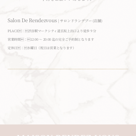
Salon De Rendezvous
|
サロンドランデブー (店舗)
PLACE：
渋谷駅マークシティ道玄坂上出口より徒歩 9 分
営業時間
：
12:00 〜 20:00 迄の
完全ご
予約制となります
定休日：水曜日
（祝日は営業となります）