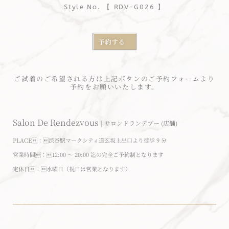
Style No. 【 RDV-G026 】
予約する
ご試着のご希望される方は上記ボタンのご予約フォームより
予約をお願いいたします。
Salon De Rendezvous
|
サロンドランデブー (店舗)
PLACE：
渋谷駅マークシティ道玄坂上出口より徒歩 9 分
営業時間
：
12:00 〜 20:00 迄の
完全ご
予約制となります
定休日：水曜日
（祝日は営業となります）